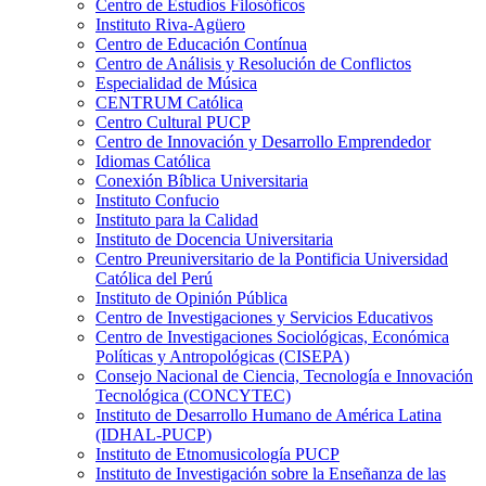
Centro de Estudios Filosóficos
Instituto Riva-Agüero
Centro de Educación Contínua
Centro de Análisis y Resolución de Conflictos
Especialidad de Música
CENTRUM Católica
Centro Cultural PUCP
Centro de Innovación y Desarrollo Emprendedor
Idiomas Católica
Conexión Bíblica Universitaria
Instituto Confucio
Instituto para la Calidad
Instituto de Docencia Universitaria
Centro Preuniversitario de la Pontificia Universidad
Católica del Perú
Instituto de Opinión Pública
Centro de Investigaciones y Servicios Educativos
Centro de Investigaciones Sociológicas, Económica
Políticas y Antropológicas (CISEPA)
Consejo Nacional de Ciencia, Tecnología e Innovación
Tecnológica (CONCYTEC)
Instituto de Desarrollo Humano de América Latina
(IDHAL-PUCP)
Instituto de Etnomusicología PUCP
Instituto de Investigación sobre la Enseñanza de las