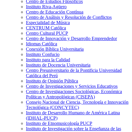
Centro de Estudios Filosóficos
Instituto Riva-Agüero
Centro de Educación Contínua
Centro de Análisis y Resolución de Conflictos
Especialidad de Música
CENTRUM Católica
Centro Cultural PUCP
Centro de Innovación y Desarrollo Emprendedor
Idiomas Católica
Conexión Bíblica Universitaria
Instituto Confucio
Instituto para la Calidad
Instituto de Docencia Universitaria
Centro Preuniversitario de la Pontificia Universidad
Católica del Perú
Instituto de Opinión Pública
Centro de Investigaciones y Servicios Educativos
Centro de Investigaciones Sociológicas, Económica
Políticas y Antropológicas (CISEPA)
Consejo Nacional de Ciencia, Tecnología e Innovación
Tecnológica (CONCYTEC)
Instituto de Desarrollo Humano de América Latina
(IDHAL-PUCP)
Instituto de Etnomusicología PUCP
Instituto de Investigación sobre la Enseñanza de las