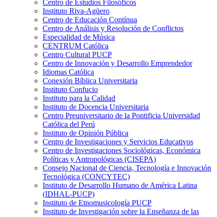
Centro de Estudios Filosóficos
Instituto Riva-Agüero
Centro de Educación Contínua
Centro de Análisis y Resolución de Conflictos
Especialidad de Música
CENTRUM Católica
Centro Cultural PUCP
Centro de Innovación y Desarrollo Emprendedor
Idiomas Católica
Conexión Bíblica Universitaria
Instituto Confucio
Instituto para la Calidad
Instituto de Docencia Universitaria
Centro Preuniversitario de la Pontificia Universidad
Católica del Perú
Instituto de Opinión Pública
Centro de Investigaciones y Servicios Educativos
Centro de Investigaciones Sociológicas, Económica
Políticas y Antropológicas (CISEPA)
Consejo Nacional de Ciencia, Tecnología e Innovación
Tecnológica (CONCYTEC)
Instituto de Desarrollo Humano de América Latina
(IDHAL-PUCP)
Instituto de Etnomusicología PUCP
Instituto de Investigación sobre la Enseñanza de las