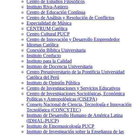
Centro de Estudios Filosóficos
Instituto Riva-Agüero
Centro de Educación Contínua
Centro de Análisis y Resolución de Conflictos
Especialidad de Música
CENTRUM Católica
Centro Cultural PUCP
Centro de Innovación y Desarrollo Emprendedor
Idiomas Católica
Conexión Bíblica Universitaria
Instituto Confucio
Instituto para la Calidad
Instituto de Docencia Universitaria
Centro Preuniversitario de la Pontificia Universidad
Católica del Perú
Instituto de Opinión Pública
Centro de Investigaciones y Servicios Educativos
Centro de Investigaciones Sociológicas, Económica
Políticas y Antropológicas (CISEPA)
Consejo Nacional de Ciencia, Tecnología e Innovación
Tecnológica (CONCYTEC)
Instituto de Desarrollo Humano de América Latina
(IDHAL-PUCP)
Instituto de Etnomusicología PUCP
Instituto de Investigación sobre la Enseñanza de las