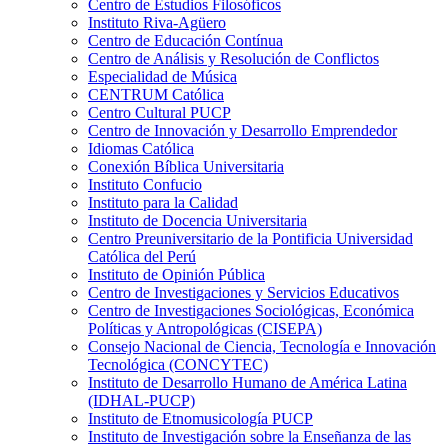
Centro de Estudios Filosóficos
Instituto Riva-Agüero
Centro de Educación Contínua
Centro de Análisis y Resolución de Conflictos
Especialidad de Música
CENTRUM Católica
Centro Cultural PUCP
Centro de Innovación y Desarrollo Emprendedor
Idiomas Católica
Conexión Bíblica Universitaria
Instituto Confucio
Instituto para la Calidad
Instituto de Docencia Universitaria
Centro Preuniversitario de la Pontificia Universidad
Católica del Perú
Instituto de Opinión Pública
Centro de Investigaciones y Servicios Educativos
Centro de Investigaciones Sociológicas, Económica
Políticas y Antropológicas (CISEPA)
Consejo Nacional de Ciencia, Tecnología e Innovación
Tecnológica (CONCYTEC)
Instituto de Desarrollo Humano de América Latina
(IDHAL-PUCP)
Instituto de Etnomusicología PUCP
Instituto de Investigación sobre la Enseñanza de las