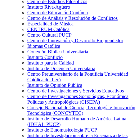
Centro de Estudios Filosóficos
Instituto Riva-Agüero
Centro de Educación Contínua
Centro de Análisis y Resolución de Conflictos
Especialidad de Música
CENTRUM Católica
Centro Cultural PUCP
Centro de Innovación y Desarrollo Emprendedor
Idiomas Católica
Conexión Bíblica Universitaria
Instituto Confucio
Instituto para la Calidad
Instituto de Docencia Universitaria
Centro Preuniversitario de la Pontificia Universidad
Católica del Perú
Instituto de Opinión Pública
Centro de Investigaciones y Servicios Educativos
Centro de Investigaciones Sociológicas, Económica
Políticas y Antropológicas (CISEPA)
Consejo Nacional de Ciencia, Tecnología e Innovación
Tecnológica (CONCYTEC)
Instituto de Desarrollo Humano de América Latina
(IDHAL-PUCP)
Instituto de Etnomusicología PUCP
Instituto de Investigación sobre la Enseñanza de las