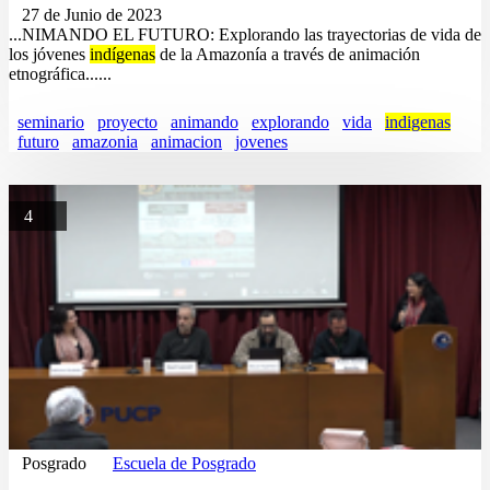
27 de Junio de 2023
...NIMANDO EL FUTURO: Explorando las trayectorias de vida de
los jóvenes
indígenas
de la Amazonía a través de animación
etnográfica......
seminario
proyecto
animando
explorando
vida
indigenas
futuro
amazonia
animacion
jovenes
4
Posgrado
Escuela de Posgrado