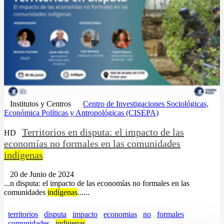
Institutos y Centros
Centro de Investigaciones Sociológicas,
Económica Políticas y Antropológicas (CISEPA)
Territorios en disputa: el impacto de las
HD
economías no formales en las comunidades
indígenas
20 de Junio de 2024
...n disputa: el impacto de las economías no formales en las
comunidades
indígenas
......
territorios
disputa
impacto
economias
no
formales
comunidades
indigenas