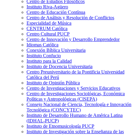
Centro de Estudios Filosóficos
Instituto Riva-Agüero
Centro de Educación Contínua
Centro de Análisis y Resolución de Conflictos
Especialidad de Música
CENTRUM Católica
Centro Cultural PUCP
Centro de Innovación y Desarrollo Emprendedor
Idiomas Católica
Conexión Bíblica Universitaria
Instituto Confucio
Instituto para la Calidad
Instituto de Docencia Universitaria
Centro Preuniversitario de la Pontificia Universidad
Católica del Perú
Instituto de Opinión Pública
Centro de Investigaciones y Servicios Educativos
Centro de Investigaciones Sociológicas, Económica
Políticas y Antropológicas (CISEPA)
Consejo Nacional de Ciencia, Tecnología e Innovación
Tecnológica (CONCYTEC)
Instituto de Desarrollo Humano de América Latina
(IDHAL-PUCP)
Instituto de Etnomusicología PUCP
Instituto de Investigación sobre la Enseñanza de las