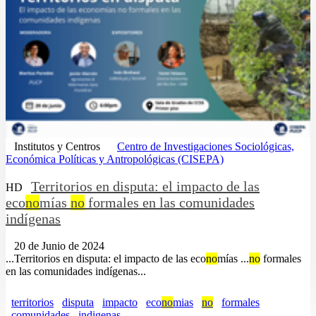
Institutos y Centros
Centro de Investigaciones Sociológicas,
Económica Políticas y Antropológicas (CISEPA)
Territorios en disputa: el impacto de las
HD
eco
no
mías
no
formales en las comunidades
indígenas
20 de Junio de 2024
...Territorios en disputa: el impacto de las eco
no
mías ...
no
formales
en las comunidades indígenas...
territorios
disputa
impacto
eco
no
mias
no
formales
comunidades
indigenas