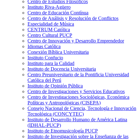
Centro de Estudios Filosóficos
Instituto Riva-Agüero
Centro de Educación Contínua
Centro de Análisis y Resolución de Conflictos
Especialidad de Música
CENTRUM Católica
Centro Cultural PUCP
Centro de Innovación y Desarrollo Emprendedor
Idiomas Católica
Conexión Bíblica Universitaria
Instituto Confucio
Instituto para la Calidad
Instituto de Docencia Universitaria
Centro Preuniversitario de la Pontificia Universidad
Católica del Perú
Instituto de Opinión Pública
Centro de Investigaciones y Servicios Educativos
Centro de Investigaciones Sociológicas, Económica
Políticas y Antropológicas (CISEPA)
Consejo Nacional de Ciencia, Tecnología e Innovación
Tecnológica (CONCYTEC)
Instituto de Desarrollo Humano de América Latina
(IDHAL-PUCP)
Instituto de Etnomusicología PUCP
Instituto de Investigación sobre la Enseñanza de las