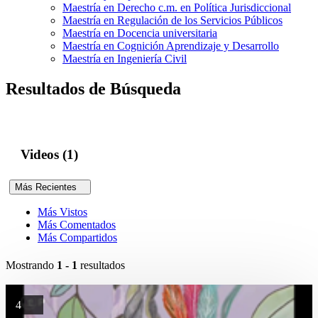
Maestría en Derecho c.m. en Política Jurisdiccional
Maestría en Regulación de los Servicios Públicos
Maestría en Docencia universitaria
Maestría en Cognición Aprendizaje y Desarrollo
Maestría en Ingeniería Civil
Resultados de Búsqueda
Videos (1)
Más Recientes
Más Vistos
Más Comentados
Más Compartidos
Mostrando
1 - 1
resultados
4