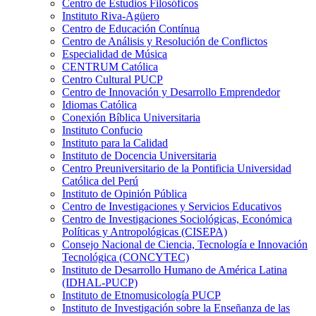
Centro de Estudios Filosóficos
Instituto Riva-Agüero
Centro de Educación Contínua
Centro de Análisis y Resolución de Conflictos
Especialidad de Música
CENTRUM Católica
Centro Cultural PUCP
Centro de Innovación y Desarrollo Emprendedor
Idiomas Católica
Conexión Bíblica Universitaria
Instituto Confucio
Instituto para la Calidad
Instituto de Docencia Universitaria
Centro Preuniversitario de la Pontificia Universidad
Católica del Perú
Instituto de Opinión Pública
Centro de Investigaciones y Servicios Educativos
Centro de Investigaciones Sociológicas, Económica
Políticas y Antropológicas (CISEPA)
Consejo Nacional de Ciencia, Tecnología e Innovación
Tecnológica (CONCYTEC)
Instituto de Desarrollo Humano de América Latina
(IDHAL-PUCP)
Instituto de Etnomusicología PUCP
Instituto de Investigación sobre la Enseñanza de las