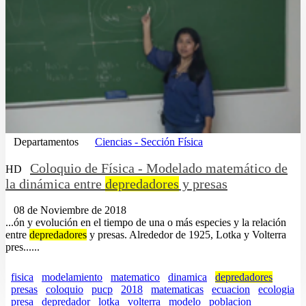
Departamentos
Ciencias - Sección Física
Coloquio de Física - Modelado matemático de
HD
la dinámica entre
depredadores
y presas
08 de Noviembre de 2018
...ón y evolución en el tiempo de una o más especies y la relación
entre
depredadores
y presas. Alrededor de 1925, Lotka y Volterra
pres......
fisica
modelamiento
matematico
dinamica
depredadores
presas
coloquio
pucp
2018
matematicas
ecuacion
ecologia
presa
depredador
lotka
volterra
modelo
poblacion