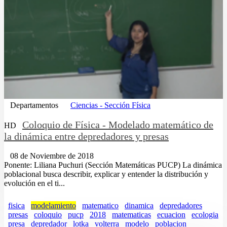
Departamentos
Ciencias - Sección Física
Coloquio de Física - Modelado matemático de
HD
la dinámica entre depredadores y presas
08 de Noviembre de 2018
Ponente: Liliana Puchuri (Sección Matemáticas PUCP) La dinámica
poblacional busca describir, explicar y entender la distribución y
evolución en el ti...
fisica
modelamiento
matematico
dinamica
depredadores
presas
coloquio
pucp
2018
matematicas
ecuacion
ecologia
presa
depredador
lotka
volterra
modelo
poblacion