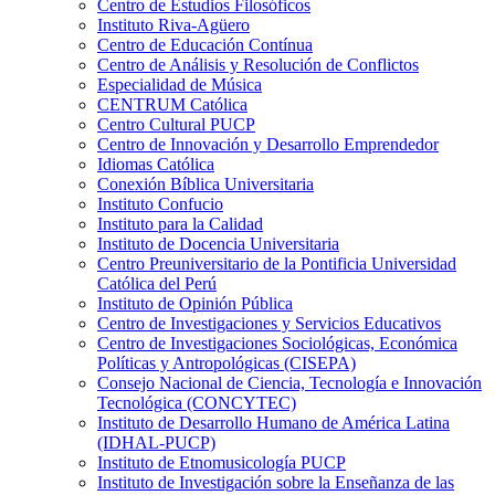
Centro de Estudios Filosóficos
Instituto Riva-Agüero
Centro de Educación Contínua
Centro de Análisis y Resolución de Conflictos
Especialidad de Música
CENTRUM Católica
Centro Cultural PUCP
Centro de Innovación y Desarrollo Emprendedor
Idiomas Católica
Conexión Bíblica Universitaria
Instituto Confucio
Instituto para la Calidad
Instituto de Docencia Universitaria
Centro Preuniversitario de la Pontificia Universidad
Católica del Perú
Instituto de Opinión Pública
Centro de Investigaciones y Servicios Educativos
Centro de Investigaciones Sociológicas, Económica
Políticas y Antropológicas (CISEPA)
Consejo Nacional de Ciencia, Tecnología e Innovación
Tecnológica (CONCYTEC)
Instituto de Desarrollo Humano de América Latina
(IDHAL-PUCP)
Instituto de Etnomusicología PUCP
Instituto de Investigación sobre la Enseñanza de las