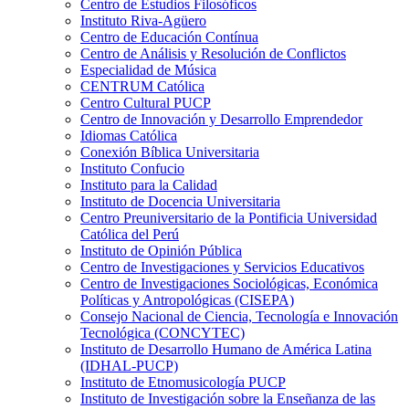
Centro de Estudios Filosóficos
Instituto Riva-Agüero
Centro de Educación Contínua
Centro de Análisis y Resolución de Conflictos
Especialidad de Música
CENTRUM Católica
Centro Cultural PUCP
Centro de Innovación y Desarrollo Emprendedor
Idiomas Católica
Conexión Bíblica Universitaria
Instituto Confucio
Instituto para la Calidad
Instituto de Docencia Universitaria
Centro Preuniversitario de la Pontificia Universidad
Católica del Perú
Instituto de Opinión Pública
Centro de Investigaciones y Servicios Educativos
Centro de Investigaciones Sociológicas, Económica
Políticas y Antropológicas (CISEPA)
Consejo Nacional de Ciencia, Tecnología e Innovación
Tecnológica (CONCYTEC)
Instituto de Desarrollo Humano de América Latina
(IDHAL-PUCP)
Instituto de Etnomusicología PUCP
Instituto de Investigación sobre la Enseñanza de las