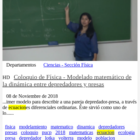
Departamentos
Ciencias - Sección Física
Coloquio de Física - Modelado matemático de
HD
la dinámica entre depredadores y presas
08 de Noviembre de 2018
...imer modelo para describir a una pareja depredador-presa, a través
de
ecuacion
es diferenciales ordinarias. Éste sirvió como uno de
lo......
fisica
modelamiento
matematico
dinamica
depredadores
presas
coloquio
pucp
2018
matematicas
ecuacion
ecologia
presa
depredador
lotka
volterra
modelo
poblacion