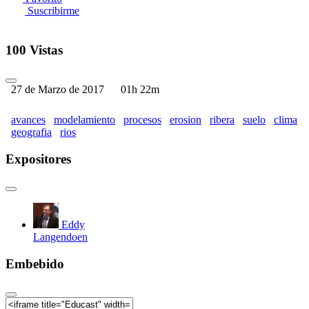
Suscribirme
100 Vistas
27 de Marzo de 2017
01h 22m
avances
modelamiento
procesos
erosion
ribera
suelo
clima
geografia
rios
Expositores
Eddy
Langendoen
Embebido