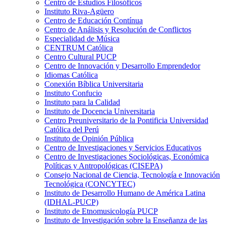
Centro de Estudios Filosóficos
Instituto Riva-Agüero
Centro de Educación Contínua
Centro de Análisis y Resolución de Conflictos
Especialidad de Música
CENTRUM Católica
Centro Cultural PUCP
Centro de Innovación y Desarrollo Emprendedor
Idiomas Católica
Conexión Bíblica Universitaria
Instituto Confucio
Instituto para la Calidad
Instituto de Docencia Universitaria
Centro Preuniversitario de la Pontificia Universidad
Católica del Perú
Instituto de Opinión Pública
Centro de Investigaciones y Servicios Educativos
Centro de Investigaciones Sociológicas, Económica
Políticas y Antropológicas (CISEPA)
Consejo Nacional de Ciencia, Tecnología e Innovación
Tecnológica (CONCYTEC)
Instituto de Desarrollo Humano de América Latina
(IDHAL-PUCP)
Instituto de Etnomusicología PUCP
Instituto de Investigación sobre la Enseñanza de las