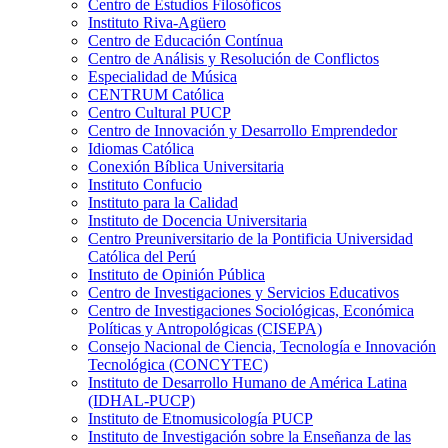
Centro de Estudios Filosóficos
Instituto Riva-Agüero
Centro de Educación Contínua
Centro de Análisis y Resolución de Conflictos
Especialidad de Música
CENTRUM Católica
Centro Cultural PUCP
Centro de Innovación y Desarrollo Emprendedor
Idiomas Católica
Conexión Bíblica Universitaria
Instituto Confucio
Instituto para la Calidad
Instituto de Docencia Universitaria
Centro Preuniversitario de la Pontificia Universidad
Católica del Perú
Instituto de Opinión Pública
Centro de Investigaciones y Servicios Educativos
Centro de Investigaciones Sociológicas, Económica
Políticas y Antropológicas (CISEPA)
Consejo Nacional de Ciencia, Tecnología e Innovación
Tecnológica (CONCYTEC)
Instituto de Desarrollo Humano de América Latina
(IDHAL-PUCP)
Instituto de Etnomusicología PUCP
Instituto de Investigación sobre la Enseñanza de las