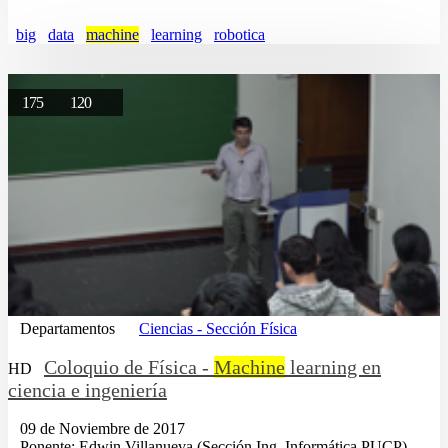
big
data
machine
learning
robotica
175
120
Departamentos
Ciencias - Sección Física
Coloquio de Física -
Machine
learning en
HD
ciencia e ingeniería
09 de Noviembre de 2017
...Ponente: Edwin Villanueva (Sección Ing. Informática PUCP)