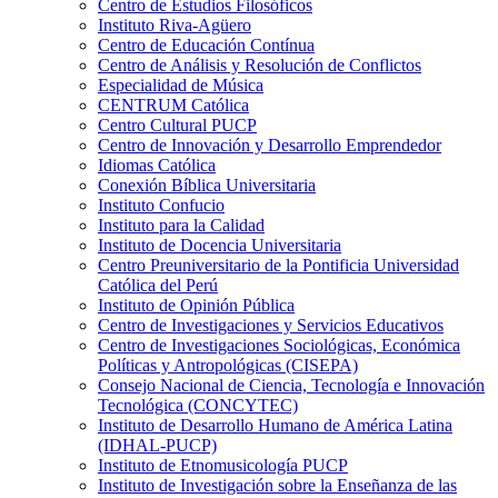
Centro de Estudios Filosóficos
Instituto Riva-Agüero
Centro de Educación Contínua
Centro de Análisis y Resolución de Conflictos
Especialidad de Música
CENTRUM Católica
Centro Cultural PUCP
Centro de Innovación y Desarrollo Emprendedor
Idiomas Católica
Conexión Bíblica Universitaria
Instituto Confucio
Instituto para la Calidad
Instituto de Docencia Universitaria
Centro Preuniversitario de la Pontificia Universidad
Católica del Perú
Instituto de Opinión Pública
Centro de Investigaciones y Servicios Educativos
Centro de Investigaciones Sociológicas, Económica
Políticas y Antropológicas (CISEPA)
Consejo Nacional de Ciencia, Tecnología e Innovación
Tecnológica (CONCYTEC)
Instituto de Desarrollo Humano de América Latina
(IDHAL-PUCP)
Instituto de Etnomusicología PUCP
Instituto de Investigación sobre la Enseñanza de las