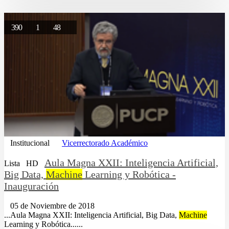
390
1
48
Institucional
Vicerrectorado Académico
Aula Magna XXII: Inteligencia Artificial,
Lista
HD
Big Data,
Machine
Learning y Robótica -
Inauguración
05 de Noviembre de 2018
...Aula Magna XXII: Inteligencia Artificial, Big Data,
Machine
Learning y Robótica......