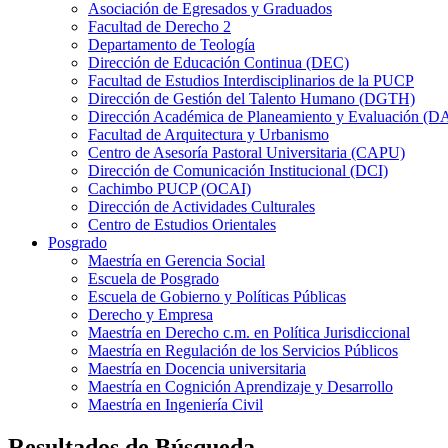
Asociación de Egresados y Graduados
Facultad de Derecho 2
Departamento de Teología
Dirección de Educación Continua (DEC)
Facultad de Estudios Interdisciplinarios de la PUCP
Dirección de Gestión del Talento Humano (DGTH)
Dirección Académica de Planeamiento y Evaluación (D
Facultad de Arquitectura y Urbanismo
Centro de Asesoría Pastoral Universitaria (CAPU)
Dirección de Comunicación Institucional (DCI)
Cachimbo PUCP (OCAI)
Dirección de Actividades Culturales
Centro de Estudios Orientales
Posgrado
Maestría en Gerencia Social
Escuela de Posgrado
Escuela de Gobierno y Políticas Públicas
Derecho y Empresa
Maestría en Derecho c.m. en Política Jurisdiccional
Maestría en Regulación de los Servicios Públicos
Maestría en Docencia universitaria
Maestría en Cognición Aprendizaje y Desarrollo
Maestría en Ingeniería Civil
Resultados de Búsqueda