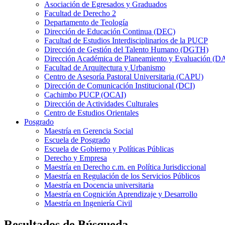
Asociación de Egresados y Graduados
Facultad de Derecho 2
Departamento de Teología
Dirección de Educación Continua (DEC)
Facultad de Estudios Interdisciplinarios de la PUCP
Dirección de Gestión del Talento Humano (DGTH)
Dirección Académica de Planeamiento y Evaluación (D
Facultad de Arquitectura y Urbanismo
Centro de Asesoría Pastoral Universitaria (CAPU)
Dirección de Comunicación Institucional (DCI)
Cachimbo PUCP (OCAI)
Dirección de Actividades Culturales
Centro de Estudios Orientales
Posgrado
Maestría en Gerencia Social
Escuela de Posgrado
Escuela de Gobierno y Políticas Públicas
Derecho y Empresa
Maestría en Derecho c.m. en Política Jurisdiccional
Maestría en Regulación de los Servicios Públicos
Maestría en Docencia universitaria
Maestría en Cognición Aprendizaje y Desarrollo
Maestría en Ingeniería Civil
Resultados de Búsqueda