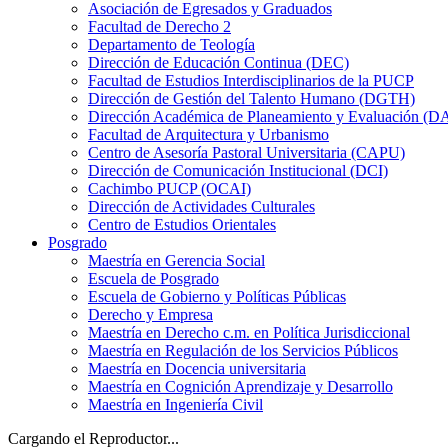
Asociación de Egresados y Graduados
Facultad de Derecho 2
Departamento de Teología
Dirección de Educación Continua (DEC)
Facultad de Estudios Interdisciplinarios de la PUCP
Dirección de Gestión del Talento Humano (DGTH)
Dirección Académica de Planeamiento y Evaluación (D
Facultad de Arquitectura y Urbanismo
Centro de Asesoría Pastoral Universitaria (CAPU)
Dirección de Comunicación Institucional (DCI)
Cachimbo PUCP (OCAI)
Dirección de Actividades Culturales
Centro de Estudios Orientales
Posgrado
Maestría en Gerencia Social
Escuela de Posgrado
Escuela de Gobierno y Políticas Públicas
Derecho y Empresa
Maestría en Derecho c.m. en Política Jurisdiccional
Maestría en Regulación de los Servicios Públicos
Maestría en Docencia universitaria
Maestría en Cognición Aprendizaje y Desarrollo
Maestría en Ingeniería Civil
Cargando el Reproductor...