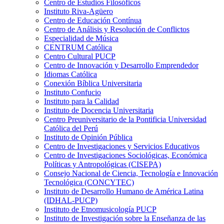
Centro de Estudios Filosóficos
Instituto Riva-Agüero
Centro de Educación Contínua
Centro de Análisis y Resolución de Conflictos
Especialidad de Música
CENTRUM Católica
Centro Cultural PUCP
Centro de Innovación y Desarrollo Emprendedor
Idiomas Católica
Conexión Bíblica Universitaria
Instituto Confucio
Instituto para la Calidad
Instituto de Docencia Universitaria
Centro Preuniversitario de la Pontificia Universidad
Católica del Perú
Instituto de Opinión Pública
Centro de Investigaciones y Servicios Educativos
Centro de Investigaciones Sociológicas, Económica
Políticas y Antropológicas (CISEPA)
Consejo Nacional de Ciencia, Tecnología e Innovación
Tecnológica (CONCYTEC)
Instituto de Desarrollo Humano de América Latina
(IDHAL-PUCP)
Instituto de Etnomusicología PUCP
Instituto de Investigación sobre la Enseñanza de las