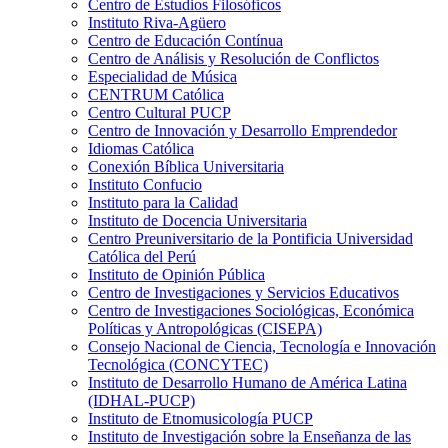
Centro de Estudios Filosóficos
Instituto Riva-Agüero
Centro de Educación Contínua
Centro de Análisis y Resolución de Conflictos
Especialidad de Música
CENTRUM Católica
Centro Cultural PUCP
Centro de Innovación y Desarrollo Emprendedor
Idiomas Católica
Conexión Bíblica Universitaria
Instituto Confucio
Instituto para la Calidad
Instituto de Docencia Universitaria
Centro Preuniversitario de la Pontificia Universidad
Católica del Perú
Instituto de Opinión Pública
Centro de Investigaciones y Servicios Educativos
Centro de Investigaciones Sociológicas, Económica
Políticas y Antropológicas (CISEPA)
Consejo Nacional de Ciencia, Tecnología e Innovación
Tecnológica (CONCYTEC)
Instituto de Desarrollo Humano de América Latina
(IDHAL-PUCP)
Instituto de Etnomusicología PUCP
Instituto de Investigación sobre la Enseñanza de las