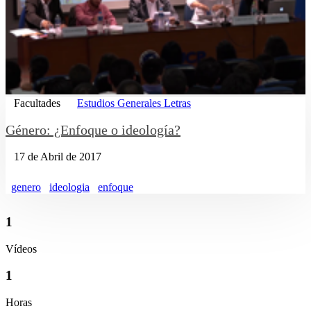
Facultades
Estudios Generales Letras
Género: ¿Enfoque o ideología?
17 de Abril de 2017
genero
ideologia
enfoque
1
Vídeos
1
Horas