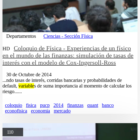
Departamentos
Ciencias - Sección Física
Coloquio de Física - Experiencias de un físico
HD
en el mundo de las finanzas: simulación de tasas de
interés con el modelo de Cox-Ingersoll-Ross
30 de Octubre de 2014
...ndo tasas de interés, corridas bancarias y probabilidades de
default,
variable
s de suma importancia al momento de calcular los
riesgo......
coloquio
fisica
pucp
2014
finanzas
quant
banco
econofisica
economia
mercado
110