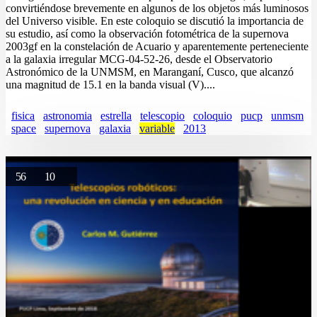
convirtiéndose brevemente en algunos de los objetos más luminosos
del Universo visible. En este coloquio se discutió la importancia de
su estudio, así como la observación fotométrica de la supernova
2003gf en la constelación de Acuario y aparentemente perteneciente
a la galaxia irregular MCG-04-52-26, desde el Observatorio
Astronómico de la UNMSM, en Maranganí, Cusco, que alcanzó
una magnitud de 15.1 en la banda visual (V)....
fisica
astronomia
estrella
telescopio
coloquio
pucp
unmsm
space
supernova
galaxia
variable
2013
56
10