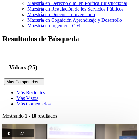
Maestría en Derecho c.m. en Política Jurisdiccional
Maestría en Regulación de los Servicios Públicos
Maestría en Docencia universitaria
Maestría en Cognición Aprendizaje y Desarrollo
Maestría en Ingeniería Civil
Resultados de Búsqueda
Videos (25)
Más Compartidos
Más Recientes
Más Vistos
Más Comentados
Mostrando
1 - 10
resultados
45
27