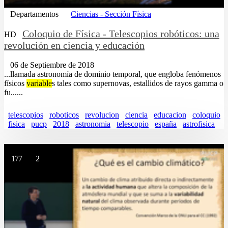
Departamentos
Ciencias - Sección Física
Coloquio de Física - Telescopios robóticos: una
HD
revolución en ciencia y educación
06 de Septiembre de 2018
...llamada astronomía de dominio temporal, que engloba fenómenos
físicos
variable
s tales como supernovas, estallidos de rayos gamma o
fu......
telescopios
roboticos
revolucion
ciencia
educacion
coloquio
fisica
pucp
2018
astronomia
telescopio
españa
astrofisica
177
2