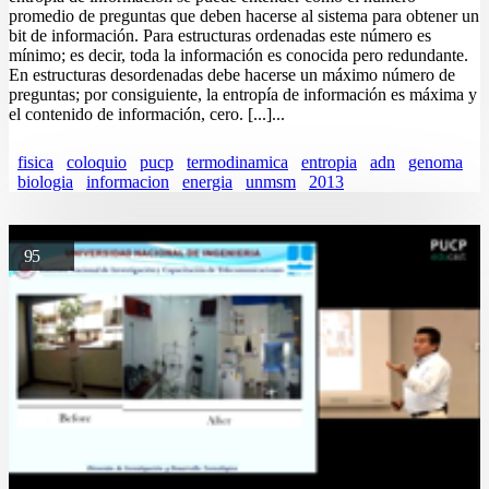
promedio de preguntas que deben hacerse al sistema para obtener un
bit de información. Para estructuras ordenadas este número es
mínimo; es decir, toda la información es conocida pero redundante.
En estructuras desordenadas debe hacerse un máximo número de
preguntas; por consiguiente, la entropía de información es máxima y
el contenido de información, cero. [...]...
fisica
coloquio
pucp
termodinamica
entropia
adn
genoma
biologia
informacion
energia
unmsm
2013
95