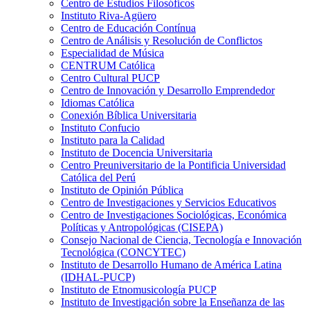
Centro de Estudios Filosóficos
Instituto Riva-Agüero
Centro de Educación Contínua
Centro de Análisis y Resolución de Conflictos
Especialidad de Música
CENTRUM Católica
Centro Cultural PUCP
Centro de Innovación y Desarrollo Emprendedor
Idiomas Católica
Conexión Bíblica Universitaria
Instituto Confucio
Instituto para la Calidad
Instituto de Docencia Universitaria
Centro Preuniversitario de la Pontificia Universidad
Católica del Perú
Instituto de Opinión Pública
Centro de Investigaciones y Servicios Educativos
Centro de Investigaciones Sociológicas, Económica
Políticas y Antropológicas (CISEPA)
Consejo Nacional de Ciencia, Tecnología e Innovación
Tecnológica (CONCYTEC)
Instituto de Desarrollo Humano de América Latina
(IDHAL-PUCP)
Instituto de Etnomusicología PUCP
Instituto de Investigación sobre la Enseñanza de las