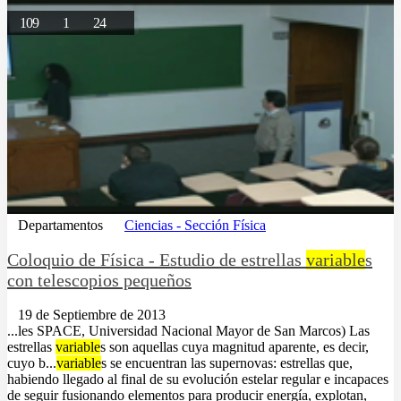
109
1
24
Departamentos
Ciencias - Sección Física
Coloquio de Física - Estudio de estrellas
variable
s
con telescopios pequeños
19 de Septiembre de 2013
...les SPACE, Universidad Nacional Mayor de San Marcos) Las
estrellas
variable
s son aquellas cuya magnitud aparente, es decir,
cuyo b...
variable
s se encuentran las supernovas: estrellas que,
habiendo llegado al final de su evolución estelar regular e incapaces
de seguir fusionando elementos para producir energía, explotan,