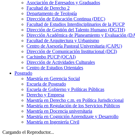
Asociación de Egresados y Graduados
Facultad de Derecho 2
Departamento de Teología
Dirección de Educación Continua (DEC)
Facultad de Estudios Interdisciplinarios de la PUCP
Dirección de Gestión del Talento Humano (DGTH)
Dirección Académica de Planeamiento y Evaluación (D
Facultad de Arquitectura y Urbanismo
Centro de Asesoría Pastoral Universitaria (CAPU)
Dirección de Comunicación Institucional (DCI)
Cachimbo PUCP (OCAI)
Dirección de Actividades Culturales
Centro de Estudios Orientales
Posgrado
Maestría en Gerencia Social
Escuela de Posgrado
Escuela de Gobierno y Políticas Públicas
Derecho y Empresa
Maestría en Derecho c.m. en Política Jurisdiccional
Maestría en Regulación de los Servicios Públicos
Maestría en Docencia universitaria
Maestría en Cognición Aprendizaje y Desarrollo
Maestría en Ingeniería Civil
Cargando el Reproductor...