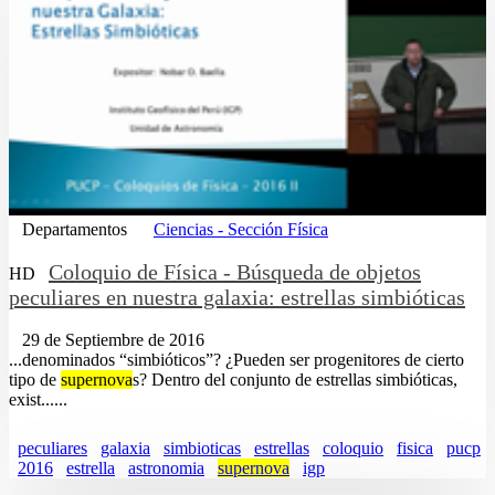
Departamentos
Ciencias - Sección Física
Coloquio de Física - Búsqueda de objetos
HD
peculiares en nuestra galaxia: estrellas simbióticas
29 de Septiembre de 2016
...denominados “simbióticos”? ¿Pueden ser progenitores de cierto
tipo de
supernova
s? Dentro del conjunto de estrellas simbióticas,
exist......
peculiares
galaxia
simbioticas
estrellas
coloquio
fisica
pucp
2016
estrella
astronomia
supernova
igp