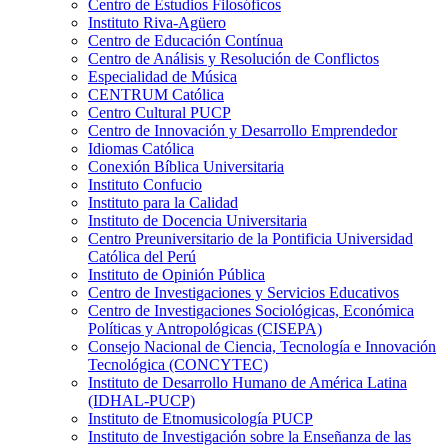
Centro de Estudios Filosóficos
Instituto Riva-Agüero
Centro de Educación Contínua
Centro de Análisis y Resolución de Conflictos
Especialidad de Música
CENTRUM Católica
Centro Cultural PUCP
Centro de Innovación y Desarrollo Emprendedor
Idiomas Católica
Conexión Bíblica Universitaria
Instituto Confucio
Instituto para la Calidad
Instituto de Docencia Universitaria
Centro Preuniversitario de la Pontificia Universidad
Católica del Perú
Instituto de Opinión Pública
Centro de Investigaciones y Servicios Educativos
Centro de Investigaciones Sociológicas, Económica
Políticas y Antropológicas (CISEPA)
Consejo Nacional de Ciencia, Tecnología e Innovación
Tecnológica (CONCYTEC)
Instituto de Desarrollo Humano de América Latina
(IDHAL-PUCP)
Instituto de Etnomusicología PUCP
Instituto de Investigación sobre la Enseñanza de las