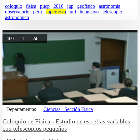
coloquio
fisica
pucp
2016
igp
geofisico
astronomia
observatorio
peru
supernova
uni
huancayo
telescopio
astronomico
109
1
24
Departamentos
Ciencias - Sección Física
Coloquio de Física - Estudio de estrellas variables
con telescopios pequeños