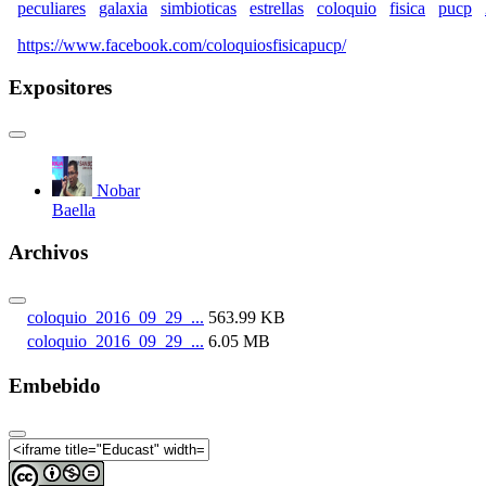
peculiares
galaxia
simbioticas
estrellas
coloquio
fisica
pucp
https://www.facebook.com/coloquiosfisicapucp/
Expositores
Nobar
Baella
Archivos
coloquio_2016_09_29_...
563.99 KB
coloquio_2016_09_29_...
6.05 MB
Embebido