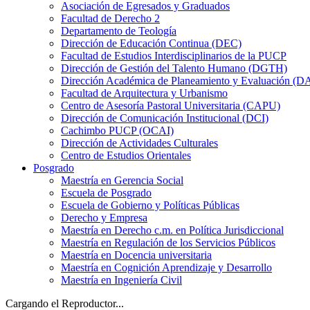
Asociación de Egresados y Graduados
Facultad de Derecho 2
Departamento de Teología
Dirección de Educación Continua (DEC)
Facultad de Estudios Interdisciplinarios de la PUCP
Dirección de Gestión del Talento Humano (DGTH)
Dirección Académica de Planeamiento y Evaluación (D
Facultad de Arquitectura y Urbanismo
Centro de Asesoría Pastoral Universitaria (CAPU)
Dirección de Comunicación Institucional (DCI)
Cachimbo PUCP (OCAI)
Dirección de Actividades Culturales
Centro de Estudios Orientales
Posgrado
Maestría en Gerencia Social
Escuela de Posgrado
Escuela de Gobierno y Políticas Públicas
Derecho y Empresa
Maestría en Derecho c.m. en Política Jurisdiccional
Maestría en Regulación de los Servicios Públicos
Maestría en Docencia universitaria
Maestría en Cognición Aprendizaje y Desarrollo
Maestría en Ingeniería Civil
Cargando el Reproductor...