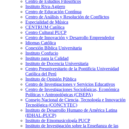
Centro de Estudios Filosóficos
Instituto Riva-Agüero
Centro de Educación Contínua
Centro de Análisis y Resolución de Conflictos
Especialidad de Música
CENTRUM Católica
Centro Cultural PUCP
Centro de Innovación y Desarrollo Emprendedor
Idiomas Católica
Conexión Bíblica Universitaria
Instituto Confucio
Instituto para la Calidad
Instituto de Docencia Universitaria
Centro Preuniversitario de la Pontificia Universidad
Católica del Perú
Instituto de Opinión Pública
Centro de Investigaciones y Servicios Educativos
Centro de Investigaciones Sociológicas, Económica
Políticas y Antropológicas (CISEPA)
Consejo Nacional de Ciencia, Tecnología e Innovación
Tecnológica (CONCYTEC)
Instituto de Desarrollo Humano de América Latina
(IDHAL-PUCP)
Instituto de Etnomusicología PUCP
Instituto de Investigación sobre la Enseñanza de las