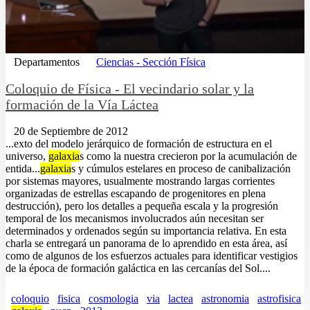
Departamentos
Ciencias - Sección Física
Coloquio de Física - El vecindario solar y la
formación de la Vía Láctea
20 de Septiembre de 2012
...exto del modelo jerárquico de formación de estructura en el
universo,
galaxia
s como la nuestra crecieron por la acumulación de
entida...
galaxia
s y cúmulos estelares en proceso de canibalización
por sistemas mayores, usualmente mostrando largas corrientes
organizadas de estrellas escapando de progenitores en plena
destrucción), pero los detalles a pequeña escala y la progresión
temporal de los mecanismos involucrados aún necesitan ser
determinados y ordenados según su importancia relativa. En esta
charla se entregará un panorama de lo aprendido en esta área, así
como de algunos de los esfuerzos actuales para identificar vestigios
de la época de formación galáctica en las cercanías del Sol....
coloquio
fisica
cosmologia
via
lactea
astronomia
astrofisica