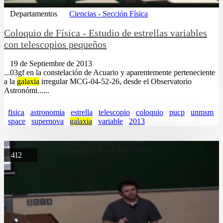
Departamentos
Ciencias - Sección Física
Coloquio de Física - Estudio de estrellas variables
con telescopios pequeños
19 de Septiembre de 2013
...03gf en la constelación de Acuario y aparentemente perteneciente
a la
galaxia
irregular MCG-04-52-26, desde el Observatorio
Astronómi......
fisica
astronomia
estrella
telescopio
coloquio
pucp
unmsm
space
supernova
galaxia
variable
2013
412