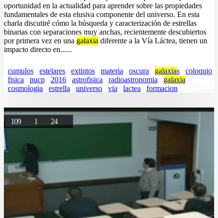
oportunidad en la actualidad para aprender sobre las propiedades
fundamentales de esta elusiva componente del universo. En esta
charla discutiré cómo la búsqueda y caracterización de estrellas
binarias con separaciones muy anchas, recientemente descubiertos
por primera vez en una
galaxia
diferente a la Vía Láctea, tienen un
impacto directo en......
cumulos
estelares
extintos
materia
oscura
galaxia
s
coloquio
fisica
pucp
2016
astrofisica
radioastronomia
galaxia
cosmologia
estrella
universo
via
lactea
formacion
109
1
24