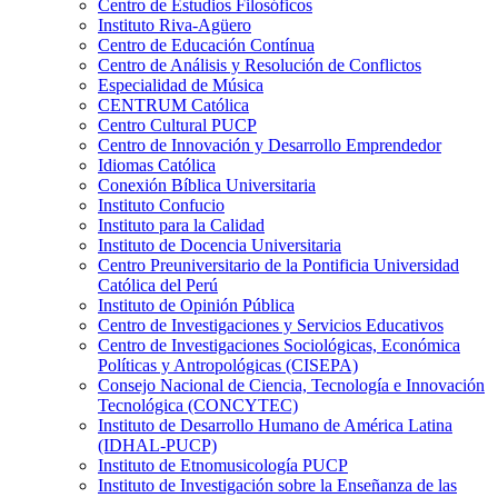
Centro de Estudios Filosóficos
Instituto Riva-Agüero
Centro de Educación Contínua
Centro de Análisis y Resolución de Conflictos
Especialidad de Música
CENTRUM Católica
Centro Cultural PUCP
Centro de Innovación y Desarrollo Emprendedor
Idiomas Católica
Conexión Bíblica Universitaria
Instituto Confucio
Instituto para la Calidad
Instituto de Docencia Universitaria
Centro Preuniversitario de la Pontificia Universidad
Católica del Perú
Instituto de Opinión Pública
Centro de Investigaciones y Servicios Educativos
Centro de Investigaciones Sociológicas, Económica
Políticas y Antropológicas (CISEPA)
Consejo Nacional de Ciencia, Tecnología e Innovación
Tecnológica (CONCYTEC)
Instituto de Desarrollo Humano de América Latina
(IDHAL-PUCP)
Instituto de Etnomusicología PUCP
Instituto de Investigación sobre la Enseñanza de las