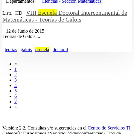
Departamentos
Ciencias - Sección Matemáticas
VIII
Escuela
Doctoral Intercontinental de
Lista
HD
Matemáticas - Teorías de Galois
12 de Junio de 2015
Teorías de Galois....
teorias
galois
escuela
doctoral
«
1
2
3
4
5
6
7
»
Versión: 2.2. Consultas y/o sugerencias en el
Centro de Servicios TI
Categoría: Dispositivos / Servicio: Videoconferencias / Tipo de