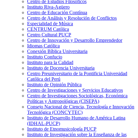
Centro de Estudios Filosóficos
Instituto Riva-Agüero
Centro de Educación Contínua
Centro de Análisis y Resolución de Conflictos
Especialidad de Música
CENTRUM Católica
Centro Cultural PUCP
Centro de Innovación y Desarrollo Emprendedor
Idiomas Católica
Conexión Bíblica Universitaria
Instituto Confucio
Instituto para la Calidad
Instituto de Docencia Universitaria
Centro Preuniversitario de la Pontificia Universidad
Católica del Perú
Instituto de Opinión Pública
Centro de Investigaciones y Servicios Educativos
Centro de Investigaciones Sociológicas, Económica
Políticas y Antropológicas (CISEPA)
Consejo Nacional de Ciencia, Tecnología e Innovación
Tecnológica (CONCYTEC)
Instituto de Desarrollo Humano de América Latina
(IDHAL-PUCP)
Instituto de Etnomusicología PUCP
Instituto de Investigación sobre la Enseñanza de las