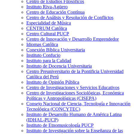
Centro de Estudios Filosóficos
Instituto Riva-Agüero
Centro de Educación Contínua
Centro de Análisis y Resolución de Conflictos
Especialidad de Música
CENTRUM Católica
Centro Cultural PUCP
Centro de Innovación y Desarrollo Emprendedor
Idiomas Católica
Conexión Bíblica Universitaria
Instituto Confucio
Instituto para la Calidad
Instituto de Docencia Universitaria
Centro Preuniversitario de la Pontificia Universidad
Católica del Perú
Instituto de Opinión Pública
Centro de Investigaciones y Servicios Educativos
Centro de Investigaciones Sociológicas, Económica
Políticas y Antropológicas (CISEPA)
Consejo Nacional de Ciencia, Tecnología e Innovación
Tecnológica (CONCYTEC)
Instituto de Desarrollo Humano de América Latina
(IDHAL-PUCP)
Instituto de Etnomusicología PUCP
Instituto de Investigación sobre la Enseñanza de las