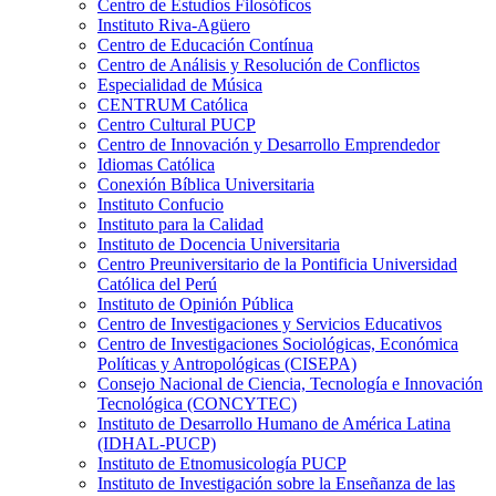
Centro de Estudios Filosóficos
Instituto Riva-Agüero
Centro de Educación Contínua
Centro de Análisis y Resolución de Conflictos
Especialidad de Música
CENTRUM Católica
Centro Cultural PUCP
Centro de Innovación y Desarrollo Emprendedor
Idiomas Católica
Conexión Bíblica Universitaria
Instituto Confucio
Instituto para la Calidad
Instituto de Docencia Universitaria
Centro Preuniversitario de la Pontificia Universidad
Católica del Perú
Instituto de Opinión Pública
Centro de Investigaciones y Servicios Educativos
Centro de Investigaciones Sociológicas, Económica
Políticas y Antropológicas (CISEPA)
Consejo Nacional de Ciencia, Tecnología e Innovación
Tecnológica (CONCYTEC)
Instituto de Desarrollo Humano de América Latina
(IDHAL-PUCP)
Instituto de Etnomusicología PUCP
Instituto de Investigación sobre la Enseñanza de las