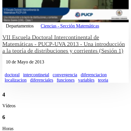
Departamentos
Ciencias - Sección Matemáticas
VII Escuela Doctoral Intercontinental de
Matemáticas - PUCP-UVA 2013 - Una introducción
a la teoría de distribuciones y corrientes (Sesión 1)
10 de Mayo de 2013
doctoral
intercontinetal
convergencia
diferenciacion
localizacion
diferenciales
funciones
variables
teoria
4
Vídeos
6
Horas