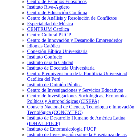
Centro de Estudios Filosóficos
Instituto Riva-Agüero
Centro de Educación Contínua
Centro de Análisis y Resolución de Conflictos
Especialidad de Música
CENTRUM Católica
Centro Cultural PUCP
Centro de Innovación y Desarrollo Emprendedor
Idiomas Católica
Conexión Bíblica Universitaria
Instituto Confucio
Instituto para la Calidad
Instituto de Docencia Universitaria
Centro Preuniversitario de la Pontificia Universidad
Católica del Perú
Instituto de Opinión Pública
Centro de Investigaciones y Servicios Educativos
Centro de Investigaciones Sociológicas, Económica
Políticas y Antropológicas (CISEPA)
Consejo Nacional de Ciencia, Tecnología e Innovación
Tecnológica (CONCYTEC)
Instituto de Desarrollo Humano de América Latina
(IDHAL-PUCP)
Instituto de Etnomusicología PUCP
Instituto de Investigación sobre la Enseñanza de las