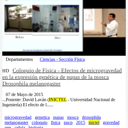
Departamentos
Ciencias - Sección Física
Coloquio de Física - Efectos de microgravedad
HD
en la expresión genética de pupas de la mosca
Drosophila melanogaster
07 de Mayo de 2015
...Ponente: David Laván (
INICTEL
- Universidad Nacional de
Ingeniería) El efecto de l......
microgravedad
genetica
pupas
mosca
drosophila
melanogaster
coloquio
fisica
pucp
2015
inictel
gravedad
gen
celula
biologia