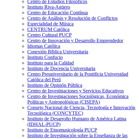
Centro de Estudios Filosóficos
Instituto Riva-Agüero
Centro de Educación Contínua
Centro de Análisis y Resolución de Conflictos
Especialidad de Música
CENTRUM Católica
Centro Cultural PUCP
Centro de Innovación y Desarrollo Emprendedor
Idiomas Católica
Conexión Bíblica Universitaria
Instituto Confucio
Instituto para la Calidad
Instituto de Docencia Universitaria
Centro Preuniversitario de la Pontificia Universidad
Católica del Perú
Instituto de Opinión Pública
Centro de Investigaciones y Servicios Educativos
Centro de Investigaciones Sociológicas, Económica
Políticas y Antropológicas (CISEPA)
Consejo Nacional de Ciencia, Tecnología e Innovación
Tecnológica (CONCYTEC)
Instituto de Desarrollo Humano de América Latina
(IDHAL-PUCP)
Instituto de Etnomusicología PUCP
Instituto de Investigación sobre la Enseñanza de las