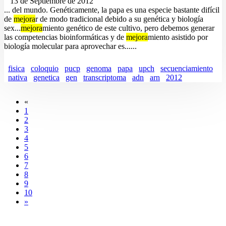
13 de Septiembre de 2012
... del mundo. Genéticamente, la papa es una especie bastante difícil
de
mejora
r de modo tradicional debido a su genética y biología
sex...
mejora
miento genético de este cultivo, pero debemos generar
las competencias bioinformáticas y de
mejora
miento asistido por
biología molecular para aprovechar es......
fisica
coloquio
pucp
genoma
papa
upch
secuenciamiento
nativa
genetica
gen
transcriptoma
adn
arn
2012
«
1
2
3
4
5
6
7
8
9
10
»