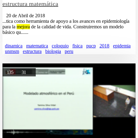
estructura matemática
20 de Abril de 2018
...tica como herramienta de apoyo a los avances en epidemiología
para la
mejora
de la calidad de vida. Construiremos un modelo
básico qu......
dinamica
matematica
coloquio
fisica
pucp
2018
epidemia
unmsm
estructura
biologia
peru
135
31