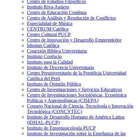
Centro de Estudios Filosóficos
Instituto Riva-Agüero
Centro de Educación Contínua
Centro de Análisis y Resolución de Conflictos
Especialidad de Música
CENTRUM Católica
Centro Cultural PUCP
Centro de Innovación y Desarrollo Emprendedor
Idiomas Católica
Conexión Bíblica Universitaria
Instituto Confucio
Instituto para la Calidad
Instituto de Docencia Universitaria
Centro Preuniversitario de la Pontificia Universidad
Católica del Perú
Instituto de Opinión Pública
Centro de Investigaciones y Servicios Educativos
Centro de Investigaciones Sociológicas, Económica
Políticas y Antropológicas (CISEPA)
Consejo Nacional de Ciencia, Tecnología e Innovación
Tecnológica (CONCYTEC)
Instituto de Desarrollo Humano de América Latina
(IDHAL-PUCP)
Instituto de Etnomusicología PUCP
Instituto de Investigación sobre la Enseñanza de las