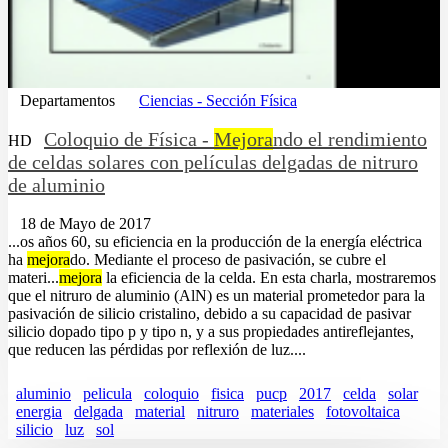
Departamentos
Ciencias - Sección Física
Coloquio de Física -
Mejora
ndo el rendimiento
HD
de celdas solares con películas delgadas de nitruro
de aluminio
18 de Mayo de 2017
...os años 60, su eficiencia en la producción de la energía eléctrica
ha
mejora
do. Mediante el proceso de pasivación, se cubre el
materi...
mejora
la eficiencia de la celda. En esta charla, mostraremos
que el nitruro de aluminio (AlN) es un material prometedor para la
pasivación de silicio cristalino, debido a su capacidad de pasivar
silicio dopado tipo p y tipo n, y a sus propiedades antireflejantes,
que reducen las pérdidas por reflexión de luz....
aluminio
pelicula
coloquio
fisica
pucp
2017
celda
solar
energia
delgada
material
nitruro
materiales
fotovoltaica
silicio
luz
sol