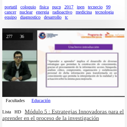
portatil
coloquio
fisica
pucp
2017
ipen
tecnecio
99
cancer
nuclear
energia
radioactivo
medicina
tecnologia
equipo
diagnostico
desarrollo
tc
277
36
Facultades
Educación
Módulo 5 : Estrategias Innovadoras para el
Lista
HD
aprender en el proceso de la investigación