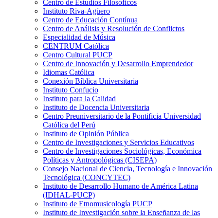
Centro de Estudios Filosóficos
Instituto Riva-Agüero
Centro de Educación Contínua
Centro de Análisis y Resolución de Conflictos
Especialidad de Música
CENTRUM Católica
Centro Cultural PUCP
Centro de Innovación y Desarrollo Emprendedor
Idiomas Católica
Conexión Bíblica Universitaria
Instituto Confucio
Instituto para la Calidad
Instituto de Docencia Universitaria
Centro Preuniversitario de la Pontificia Universidad
Católica del Perú
Instituto de Opinión Pública
Centro de Investigaciones y Servicios Educativos
Centro de Investigaciones Sociológicas, Económica
Políticas y Antropológicas (CISEPA)
Consejo Nacional de Ciencia, Tecnología e Innovación
Tecnológica (CONCYTEC)
Instituto de Desarrollo Humano de América Latina
(IDHAL-PUCP)
Instituto de Etnomusicología PUCP
Instituto de Investigación sobre la Enseñanza de las