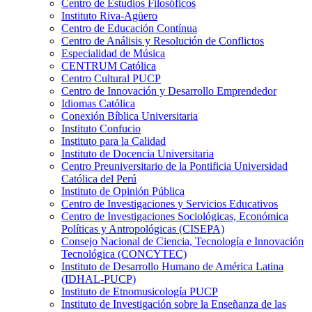
Centro de Estudios Filosóficos
Instituto Riva-Agüero
Centro de Educación Contínua
Centro de Análisis y Resolución de Conflictos
Especialidad de Música
CENTRUM Católica
Centro Cultural PUCP
Centro de Innovación y Desarrollo Emprendedor
Idiomas Católica
Conexión Bíblica Universitaria
Instituto Confucio
Instituto para la Calidad
Instituto de Docencia Universitaria
Centro Preuniversitario de la Pontificia Universidad
Católica del Perú
Instituto de Opinión Pública
Centro de Investigaciones y Servicios Educativos
Centro de Investigaciones Sociológicas, Económica
Políticas y Antropológicas (CISEPA)
Consejo Nacional de Ciencia, Tecnología e Innovación
Tecnológica (CONCYTEC)
Instituto de Desarrollo Humano de América Latina
(IDHAL-PUCP)
Instituto de Etnomusicología PUCP
Instituto de Investigación sobre la Enseñanza de las