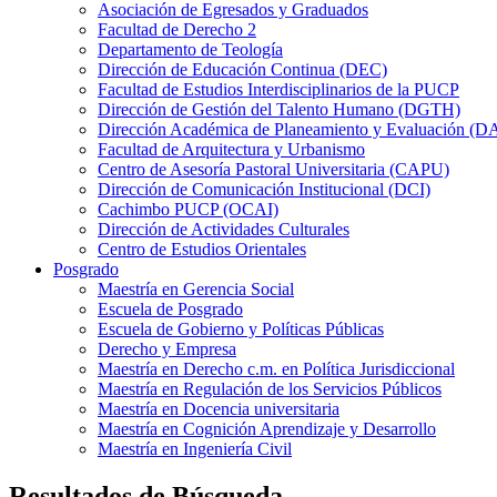
Asociación de Egresados y Graduados
Facultad de Derecho 2
Departamento de Teología
Dirección de Educación Continua (DEC)
Facultad de Estudios Interdisciplinarios de la PUCP
Dirección de Gestión del Talento Humano (DGTH)
Dirección Académica de Planeamiento y Evaluación (D
Facultad de Arquitectura y Urbanismo
Centro de Asesoría Pastoral Universitaria (CAPU)
Dirección de Comunicación Institucional (DCI)
Cachimbo PUCP (OCAI)
Dirección de Actividades Culturales
Centro de Estudios Orientales
Posgrado
Maestría en Gerencia Social
Escuela de Posgrado
Escuela de Gobierno y Políticas Públicas
Derecho y Empresa
Maestría en Derecho c.m. en Política Jurisdiccional
Maestría en Regulación de los Servicios Públicos
Maestría en Docencia universitaria
Maestría en Cognición Aprendizaje y Desarrollo
Maestría en Ingeniería Civil
Resultados de Búsqueda