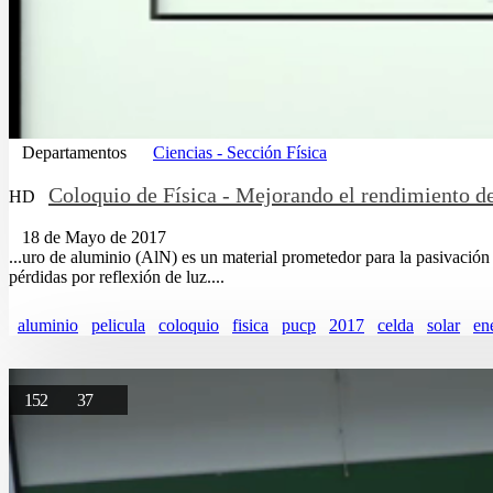
Departamentos
Ciencias - Sección Física
Coloquio de Física - Mejorando el rendimiento de
HD
18 de Mayo de 2017
...uro de aluminio (AlN) es un material prometedor para la pasivació
pérdidas por reflexión de luz....
aluminio
pelicula
coloquio
fisica
pucp
2017
celda
solar
en
152
37