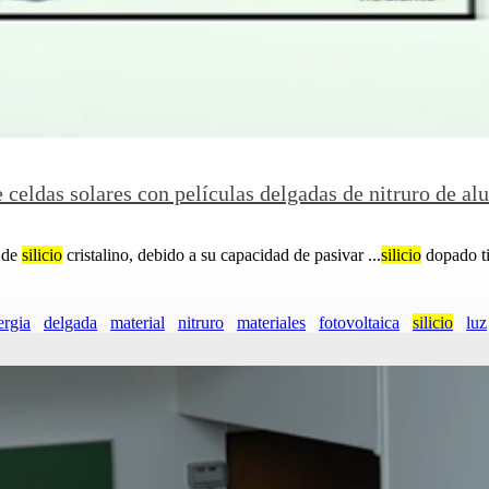
 celdas solares con películas delgadas de nitruro de al
n de
silicio
cristalino, debido a su capacidad de pasivar ...
silicio
dopado tip
ergia
delgada
material
nitruro
materiales
fotovoltaica
silicio
luz