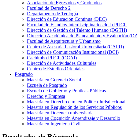
Asociación de Egresados y Graduados
Facultad de Derecho 2
Departamento de Teología
Dirección de Educación Continua (DEC)
Facultad de Estudios Interdisciplinarios de la PUCP
Dirección de Gestión del Talento Humano (DGTH)
Dirección Académica de Planeamiento y Evaluación (D
Facultad de Arquitectura y Urbanismo
Centro de Asesoría Pastoral Universitaria (CAPU)
Dirección de Comunicación Institucional (DCI)
Cachimbo PUCP (OCAI)
Dirección de Actividades Culturales
Centro de Estudios Orientales
Posgrado
Maestría en Gerencia Social
Escuela de Posgrado
Escuela de Gobierno y Políticas Públicas
Derecho y Empresa
Maestría en Derecho c.m. en Política Jurisdiccional
Maestría en Regulación de los Servicios Públicos
Maestría en Docencia universitaria
Maestría en Cognición Aprendizaje y Desarrollo
Maestría en Ingeniería Civil
Resultados de Búsqueda