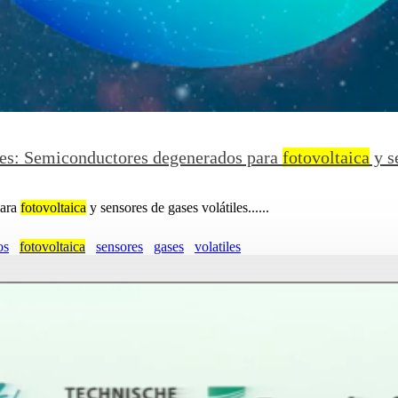
ales: Semiconductores degenerados para
fotovoltaica
y s
para
fotovoltaica
y sensores de gases volátiles......
os
fotovoltaica
sensores
gases
volatiles