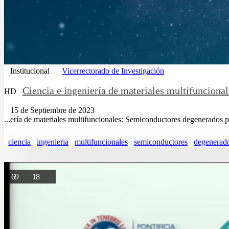
Institucional
Vicerrectorado de Investigación
Ciencia e ingeniería de materiales multifuncion
HD
15 de Septiembre de 2023
...ería de materiales multifuncionales: Semiconductores degenerados 
ciencia
ingenieria
multifuncionales
semiconductores
degenerad
69
18