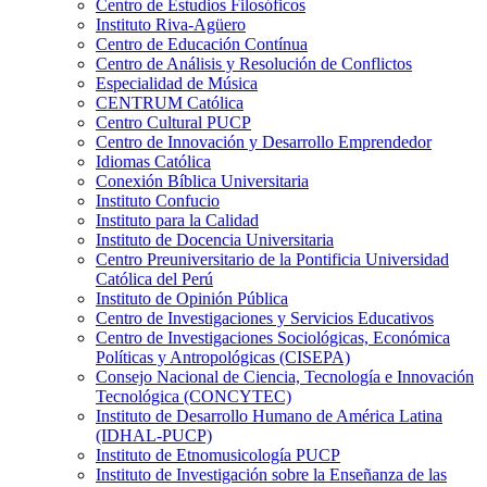
Centro de Estudios Filosóficos
Instituto Riva-Agüero
Centro de Educación Contínua
Centro de Análisis y Resolución de Conflictos
Especialidad de Música
CENTRUM Católica
Centro Cultural PUCP
Centro de Innovación y Desarrollo Emprendedor
Idiomas Católica
Conexión Bíblica Universitaria
Instituto Confucio
Instituto para la Calidad
Instituto de Docencia Universitaria
Centro Preuniversitario de la Pontificia Universidad
Católica del Perú
Instituto de Opinión Pública
Centro de Investigaciones y Servicios Educativos
Centro de Investigaciones Sociológicas, Económica
Políticas y Antropológicas (CISEPA)
Consejo Nacional de Ciencia, Tecnología e Innovación
Tecnológica (CONCYTEC)
Instituto de Desarrollo Humano de América Latina
(IDHAL-PUCP)
Instituto de Etnomusicología PUCP
Instituto de Investigación sobre la Enseñanza de las