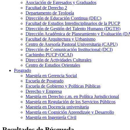
Asociación de Egresados y Graduados
Facultad de Derecho 2
Departamento de Teología
Dirección de Educación Continua (DEC)
Facultad de Estudios Interdisciplinarios de la PUCP
Dirección de Gestión del Talento Humano (DGTH)
Dirección Académica de Planeamiento y Evaluación (D
Facultad de Arquitectura y Urbanismo
Centro de Asesoría Pastoral Universitaria (CAPU)
Dirección de Comunicación Institucional (DCI)
Cachimbo PUCP (OCAI)
Dirección de Actividades Culturales
Centro de Estudios Orientales
Posgrado
Maestría en Gerencia Social
Escuela de Posgrado
Escuela de Gobierno y Políticas Públicas
Derecho y Empresa
Maestría en Derecho c.m. en Política Jurisdiccional
Maestría en Regulación de los Servicios Públicos
Maestría en Docencia universitaria
Maestría en Cognición Aprendizaje y Desarrollo
Maestría en Ingeniería Civil
Resultados de Búsqueda