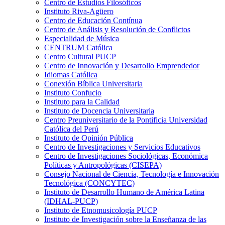
Centro de Estudios Filosóficos
Instituto Riva-Agüero
Centro de Educación Contínua
Centro de Análisis y Resolución de Conflictos
Especialidad de Música
CENTRUM Católica
Centro Cultural PUCP
Centro de Innovación y Desarrollo Emprendedor
Idiomas Católica
Conexión Bíblica Universitaria
Instituto Confucio
Instituto para la Calidad
Instituto de Docencia Universitaria
Centro Preuniversitario de la Pontificia Universidad
Católica del Perú
Instituto de Opinión Pública
Centro de Investigaciones y Servicios Educativos
Centro de Investigaciones Sociológicas, Económica
Políticas y Antropológicas (CISEPA)
Consejo Nacional de Ciencia, Tecnología e Innovación
Tecnológica (CONCYTEC)
Instituto de Desarrollo Humano de América Latina
(IDHAL-PUCP)
Instituto de Etnomusicología PUCP
Instituto de Investigación sobre la Enseñanza de las