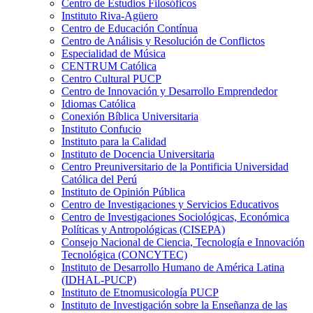
Centro de Estudios Filosóficos
Instituto Riva-Agüero
Centro de Educación Contínua
Centro de Análisis y Resolución de Conflictos
Especialidad de Música
CENTRUM Católica
Centro Cultural PUCP
Centro de Innovación y Desarrollo Emprendedor
Idiomas Católica
Conexión Bíblica Universitaria
Instituto Confucio
Instituto para la Calidad
Instituto de Docencia Universitaria
Centro Preuniversitario de la Pontificia Universidad
Católica del Perú
Instituto de Opinión Pública
Centro de Investigaciones y Servicios Educativos
Centro de Investigaciones Sociológicas, Económica
Políticas y Antropológicas (CISEPA)
Consejo Nacional de Ciencia, Tecnología e Innovación
Tecnológica (CONCYTEC)
Instituto de Desarrollo Humano de América Latina
(IDHAL-PUCP)
Instituto de Etnomusicología PUCP
Instituto de Investigación sobre la Enseñanza de las