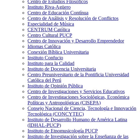
Centro de Estudios Filosóficos
Instituto Riva-Agüero
Centro de Educación Contínua
Centro de Análisis y Resolución de Conflictos
Especialidad de Música
CENTRUM Católica
Centro Cultural PUCP
Centro de Innovación y Desarrollo Emprendedor
Idiomas Católica
Conexión Bíblica Universitaria
Instituto Confucio
Instituto para la Calidad
Instituto de Docencia Universitaria
Centro Preuniversitario de la Pontificia Universidad
Católica del Perú
Instituto de Opinión Pública
Centro de Investigaciones y Servicios Educativos
Centro de Investigaciones Sociológicas, Económica
Políticas y Antropológicas (CISEPA)
Consejo Nacional de Ciencia, Tecnología e Innovación
Tecnológica (CONCYTEC)
Instituto de Desarrollo Humano de América Latina
(IDHAL-PUCP)
Instituto de Etnomusicología PUCP
Instituto de Investigación sobre la Enseñanza de las