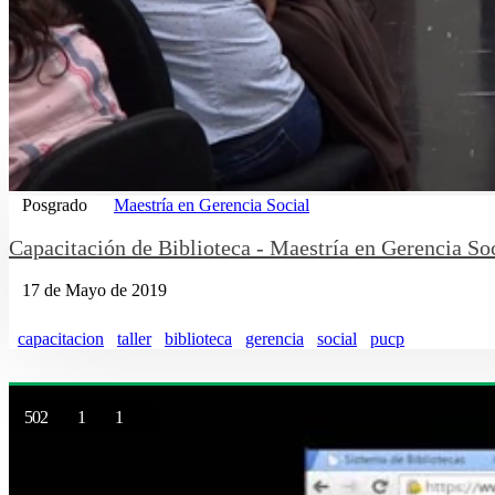
Posgrado
Maestría en Gerencia Social
Capacitación de Biblioteca - Maestría en Gerencia So
17 de Mayo de 2019
capacitacion
taller
biblioteca
gerencia
social
pucp
502
1
1