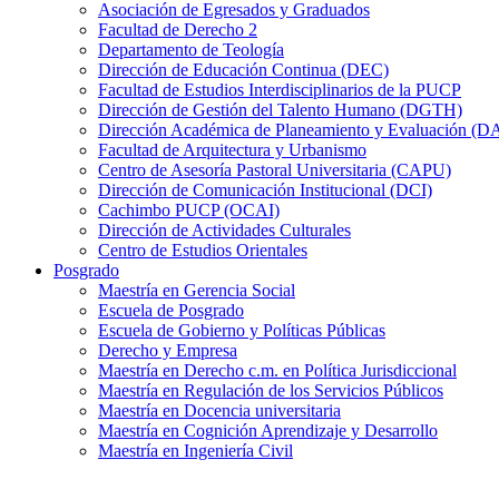
Asociación de Egresados y Graduados
Facultad de Derecho 2
Departamento de Teología
Dirección de Educación Continua (DEC)
Facultad de Estudios Interdisciplinarios de la PUCP
Dirección de Gestión del Talento Humano (DGTH)
Dirección Académica de Planeamiento y Evaluación (D
Facultad de Arquitectura y Urbanismo
Centro de Asesoría Pastoral Universitaria (CAPU)
Dirección de Comunicación Institucional (DCI)
Cachimbo PUCP (OCAI)
Dirección de Actividades Culturales
Centro de Estudios Orientales
Posgrado
Maestría en Gerencia Social
Escuela de Posgrado
Escuela de Gobierno y Políticas Públicas
Derecho y Empresa
Maestría en Derecho c.m. en Política Jurisdiccional
Maestría en Regulación de los Servicios Públicos
Maestría en Docencia universitaria
Maestría en Cognición Aprendizaje y Desarrollo
Maestría en Ingeniería Civil