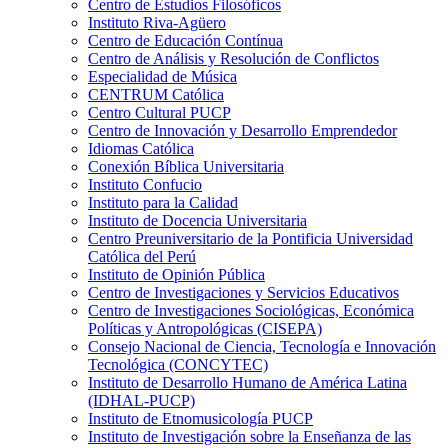
Centro de Estudios Filosóficos
Instituto Riva-Agüero
Centro de Educación Contínua
Centro de Análisis y Resolución de Conflictos
Especialidad de Música
CENTRUM Católica
Centro Cultural PUCP
Centro de Innovación y Desarrollo Emprendedor
Idiomas Católica
Conexión Bíblica Universitaria
Instituto Confucio
Instituto para la Calidad
Instituto de Docencia Universitaria
Centro Preuniversitario de la Pontificia Universidad
Católica del Perú
Instituto de Opinión Pública
Centro de Investigaciones y Servicios Educativos
Centro de Investigaciones Sociológicas, Económica
Políticas y Antropológicas (CISEPA)
Consejo Nacional de Ciencia, Tecnología e Innovación
Tecnológica (CONCYTEC)
Instituto de Desarrollo Humano de América Latina
(IDHAL-PUCP)
Instituto de Etnomusicología PUCP
Instituto de Investigación sobre la Enseñanza de las