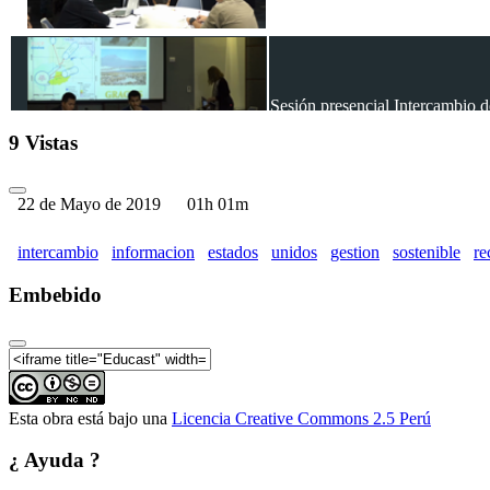
Sesión presencial Intercambio de
9 Vistas
22 de Mayo de 2019
01h 01m
Sesión presencial Intercambio de
intercambio
informacion
estados
unidos
gestion
sostenible
re
Embebido
Esta obra está bajo una
Licencia Creative Commons 2.5 Perú
¿ Ayuda ?