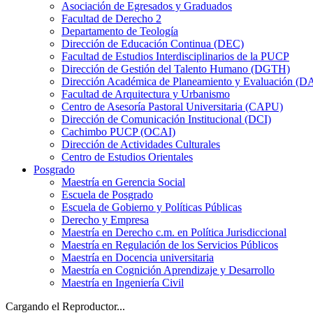
Asociación de Egresados y Graduados
Facultad de Derecho 2
Departamento de Teología
Dirección de Educación Continua (DEC)
Facultad de Estudios Interdisciplinarios de la PUCP
Dirección de Gestión del Talento Humano (DGTH)
Dirección Académica de Planeamiento y Evaluación (D
Facultad de Arquitectura y Urbanismo
Centro de Asesoría Pastoral Universitaria (CAPU)
Dirección de Comunicación Institucional (DCI)
Cachimbo PUCP (OCAI)
Dirección de Actividades Culturales
Centro de Estudios Orientales
Posgrado
Maestría en Gerencia Social
Escuela de Posgrado
Escuela de Gobierno y Políticas Públicas
Derecho y Empresa
Maestría en Derecho c.m. en Política Jurisdiccional
Maestría en Regulación de los Servicios Públicos
Maestría en Docencia universitaria
Maestría en Cognición Aprendizaje y Desarrollo
Maestría en Ingeniería Civil
Cargando el Reproductor...