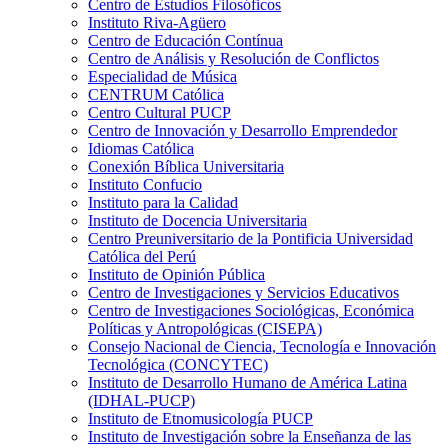
Centro de Estudios Filosóficos
Instituto Riva-Agüero
Centro de Educación Contínua
Centro de Análisis y Resolución de Conflictos
Especialidad de Música
CENTRUM Católica
Centro Cultural PUCP
Centro de Innovación y Desarrollo Emprendedor
Idiomas Católica
Conexión Bíblica Universitaria
Instituto Confucio
Instituto para la Calidad
Instituto de Docencia Universitaria
Centro Preuniversitario de la Pontificia Universidad
Católica del Perú
Instituto de Opinión Pública
Centro de Investigaciones y Servicios Educativos
Centro de Investigaciones Sociológicas, Económica
Políticas y Antropológicas (CISEPA)
Consejo Nacional de Ciencia, Tecnología e Innovación
Tecnológica (CONCYTEC)
Instituto de Desarrollo Humano de América Latina
(IDHAL-PUCP)
Instituto de Etnomusicología PUCP
Instituto de Investigación sobre la Enseñanza de las