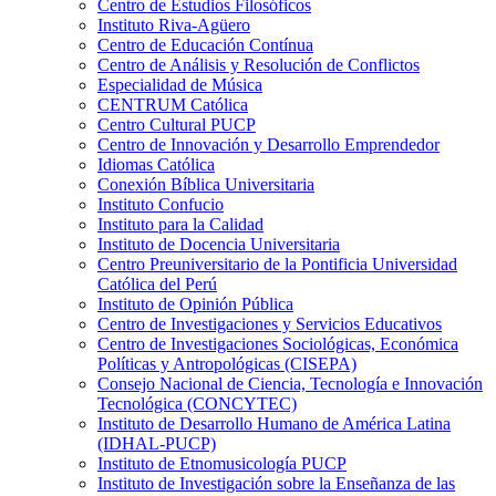
Centro de Estudios Filosóficos
Instituto Riva-Agüero
Centro de Educación Contínua
Centro de Análisis y Resolución de Conflictos
Especialidad de Música
CENTRUM Católica
Centro Cultural PUCP
Centro de Innovación y Desarrollo Emprendedor
Idiomas Católica
Conexión Bíblica Universitaria
Instituto Confucio
Instituto para la Calidad
Instituto de Docencia Universitaria
Centro Preuniversitario de la Pontificia Universidad
Católica del Perú
Instituto de Opinión Pública
Centro de Investigaciones y Servicios Educativos
Centro de Investigaciones Sociológicas, Económica
Políticas y Antropológicas (CISEPA)
Consejo Nacional de Ciencia, Tecnología e Innovación
Tecnológica (CONCYTEC)
Instituto de Desarrollo Humano de América Latina
(IDHAL-PUCP)
Instituto de Etnomusicología PUCP
Instituto de Investigación sobre la Enseñanza de las