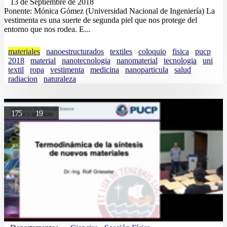
13 de Septiembre de 2018
Ponente: Mónica Gómez (Universidad Nacional de Ingeniería) La
vestimenta es una suerte de segunda piel que nos protege del
entorno que nos rodea. E...
materiales
nanoestructurados
textiles
coloquio
fisica
pucp
2018
material
nanotecnologia
nanomaterial
tecnologia
uni
textil
ropa
vestimenta
medicina
nanoparticula
salud
radiacion
naturaleza
175
19