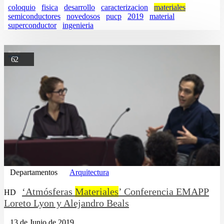
coloquio
fisica
desarrollo
caracterizacion
materiales
semiconductores
novedosos
pucp
2019
material
superconductor
ingenieria
62
Departamentos
Arquitectura
‘Atmósferas
Materiales
’ Conferencia EMAPP
HD
Loreto Lyon y Alejandro Beals
13 de Junio de 2019