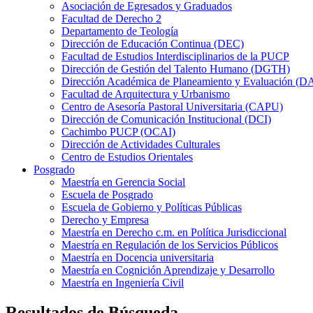
Asociación de Egresados y Graduados
Facultad de Derecho 2
Departamento de Teología
Dirección de Educación Continua (DEC)
Facultad de Estudios Interdisciplinarios de la PUCP
Dirección de Gestión del Talento Humano (DGTH)
Dirección Académica de Planeamiento y Evaluación (D
Facultad de Arquitectura y Urbanismo
Centro de Asesoría Pastoral Universitaria (CAPU)
Dirección de Comunicación Institucional (DCI)
Cachimbo PUCP (OCAI)
Dirección de Actividades Culturales
Centro de Estudios Orientales
Posgrado
Maestría en Gerencia Social
Escuela de Posgrado
Escuela de Gobierno y Políticas Públicas
Derecho y Empresa
Maestría en Derecho c.m. en Política Jurisdiccional
Maestría en Regulación de los Servicios Públicos
Maestría en Docencia universitaria
Maestría en Cognición Aprendizaje y Desarrollo
Maestría en Ingeniería Civil
Resultados de Búsqueda