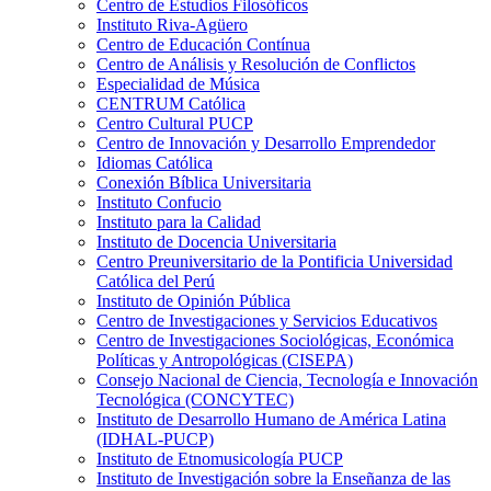
Centro de Estudios Filosóficos
Instituto Riva-Agüero
Centro de Educación Contínua
Centro de Análisis y Resolución de Conflictos
Especialidad de Música
CENTRUM Católica
Centro Cultural PUCP
Centro de Innovación y Desarrollo Emprendedor
Idiomas Católica
Conexión Bíblica Universitaria
Instituto Confucio
Instituto para la Calidad
Instituto de Docencia Universitaria
Centro Preuniversitario de la Pontificia Universidad
Católica del Perú
Instituto de Opinión Pública
Centro de Investigaciones y Servicios Educativos
Centro de Investigaciones Sociológicas, Económica
Políticas y Antropológicas (CISEPA)
Consejo Nacional de Ciencia, Tecnología e Innovación
Tecnológica (CONCYTEC)
Instituto de Desarrollo Humano de América Latina
(IDHAL-PUCP)
Instituto de Etnomusicología PUCP
Instituto de Investigación sobre la Enseñanza de las