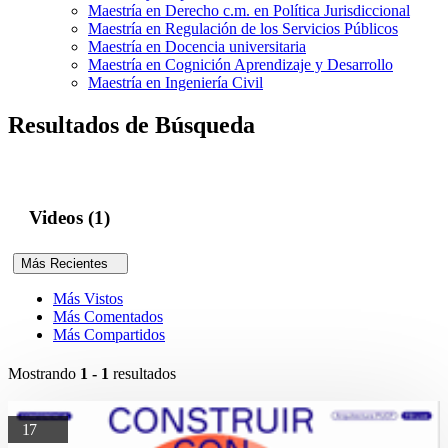
Maestría en Derecho c.m. en Política Jurisdiccional
Maestría en Regulación de los Servicios Públicos
Maestría en Docencia universitaria
Maestría en Cognición Aprendizaje y Desarrollo
Maestría en Ingeniería Civil
Resultados de Búsqueda
Videos (1)
Más Recientes
Más Vistos
Más Comentados
Más Compartidos
Mostrando
1 - 1
resultados
17