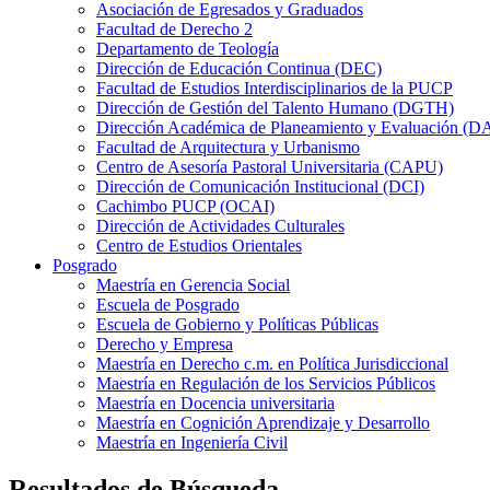
Asociación de Egresados y Graduados
Facultad de Derecho 2
Departamento de Teología
Dirección de Educación Continua (DEC)
Facultad de Estudios Interdisciplinarios de la PUCP
Dirección de Gestión del Talento Humano (DGTH)
Dirección Académica de Planeamiento y Evaluación (D
Facultad de Arquitectura y Urbanismo
Centro de Asesoría Pastoral Universitaria (CAPU)
Dirección de Comunicación Institucional (DCI)
Cachimbo PUCP (OCAI)
Dirección de Actividades Culturales
Centro de Estudios Orientales
Posgrado
Maestría en Gerencia Social
Escuela de Posgrado
Escuela de Gobierno y Políticas Públicas
Derecho y Empresa
Maestría en Derecho c.m. en Política Jurisdiccional
Maestría en Regulación de los Servicios Públicos
Maestría en Docencia universitaria
Maestría en Cognición Aprendizaje y Desarrollo
Maestría en Ingeniería Civil
Resultados de Búsqueda