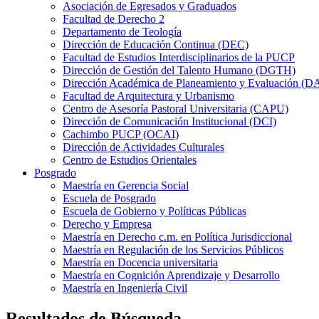
Asociación de Egresados y Graduados
Facultad de Derecho 2
Departamento de Teología
Dirección de Educación Continua (DEC)
Facultad de Estudios Interdisciplinarios de la PUCP
Dirección de Gestión del Talento Humano (DGTH)
Dirección Académica de Planeamiento y Evaluación (D
Facultad de Arquitectura y Urbanismo
Centro de Asesoría Pastoral Universitaria (CAPU)
Dirección de Comunicación Institucional (DCI)
Cachimbo PUCP (OCAI)
Dirección de Actividades Culturales
Centro de Estudios Orientales
Posgrado
Maestría en Gerencia Social
Escuela de Posgrado
Escuela de Gobierno y Políticas Públicas
Derecho y Empresa
Maestría en Derecho c.m. en Política Jurisdiccional
Maestría en Regulación de los Servicios Públicos
Maestría en Docencia universitaria
Maestría en Cognición Aprendizaje y Desarrollo
Maestría en Ingeniería Civil
Resultados de Búsqueda