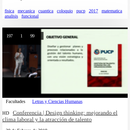
fisica
mecanica
cuantica
coloquio
pucp
2017
matematica
analisis
funcional
197
1
99
Facultades
Letras y Ciencias Humanas
Conferencia | Design thinking: mejorando el
HD
clima laboral y la atracción de talento