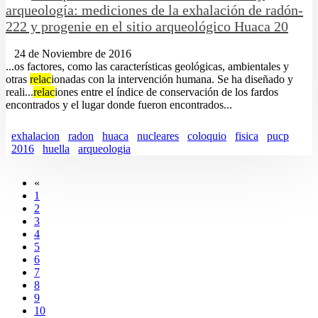
arqueología: mediciones de la exhalación de radón-
222 y progenie en el sitio arqueológico Huaca 20
24 de Noviembre de 2016
...os factores, como las características geológicas, ambientales y
otras
relac
ionadas con la intervención humana. Se ha diseñado y
reali...
relac
iones entre el índice de conservación de los fardos
encontrados y el lugar donde fueron encontrados...
exhalacion
radon
huaca
nucleares
coloquio
fisica
pucp
2016
huella
arqueologia
«
1
2
3
4
5
6
7
8
9
10