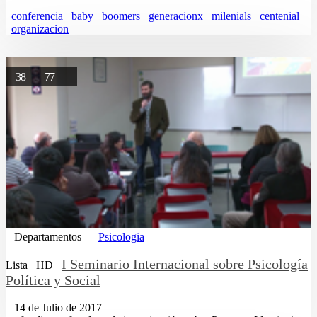
conferencia
baby
boomers
generacionx
milenials
centenial
organizacion
38
77
Departamentos
Psicologia
I Seminario Internacional sobre Psicología
Lista
HD
Política y Social
14 de Julio de 2017