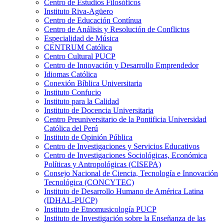
Centro de Estudios Filosóficos
Instituto Riva-Agüero
Centro de Educación Contínua
Centro de Análisis y Resolución de Conflictos
Especialidad de Música
CENTRUM Católica
Centro Cultural PUCP
Centro de Innovación y Desarrollo Emprendedor
Idiomas Católica
Conexión Bíblica Universitaria
Instituto Confucio
Instituto para la Calidad
Instituto de Docencia Universitaria
Centro Preuniversitario de la Pontificia Universidad
Católica del Perú
Instituto de Opinión Pública
Centro de Investigaciones y Servicios Educativos
Centro de Investigaciones Sociológicas, Económica
Políticas y Antropológicas (CISEPA)
Consejo Nacional de Ciencia, Tecnología e Innovación
Tecnológica (CONCYTEC)
Instituto de Desarrollo Humano de América Latina
(IDHAL-PUCP)
Instituto de Etnomusicología PUCP
Instituto de Investigación sobre la Enseñanza de las