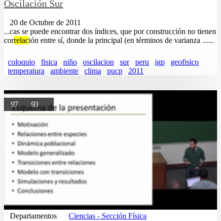
Oscilación Sur
20 de Octubre de 2011
...cas se puede encontrar dos índices, que por construcción no tienen
cor
relac
ión entre sí, donde la principal (en términos de varianza ......
coloquio
fisica
niño
oscilacion
sur
peru
igp
geofisico
temperatura
ambiente
clima
pucp
2011
97
93
Departamentos
Ciencias - Sección Física