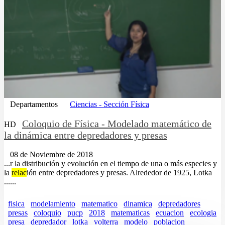
Departamentos
Ciencias - Sección Física
Coloquio de Física - Modelado matemático de
HD
la dinámica entre depredadores y presas
08 de Noviembre de 2018
...r la distribución y evolución en el tiempo de una o más especies y
la
relac
ión entre depredadores y presas. Alrededor de 1925, Lotka
......
fisica
modelamiento
matematico
dinamica
depredadores
presas
coloquio
pucp
2018
matematicas
ecuacion
ecologia
presa
depredador
lotka
volterra
modelo
poblacion