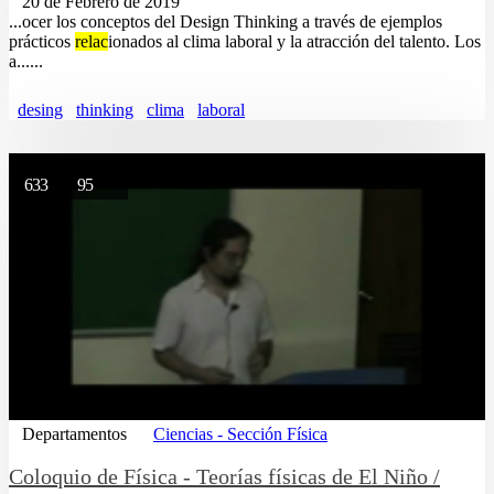
20 de Febrero de 2019
...ocer los conceptos del Design Thinking a través de ejemplos
prácticos
relac
ionados al clima laboral y la atracción del talento. Los
a......
desing
thinking
clima
laboral
633
95
Departamentos
Ciencias - Sección Física
Coloquio de Física - Teorías físicas de El Niño /