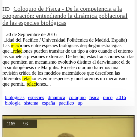
Coloquio de Física - De la competencia a la
HD
cooperación: entendiendo la dinámica poblacional
de las especies biológicas
20 de Septiembre de 2016
...idad del Pacífico / Universidad Politécnica de Madrid, España)
Las
relac
iones entre especies biológicas despliegan estrategias
que...
relac
iones pueden transitar de un tipo a otro cuando el entorno
las somete a presiones extremas. De hecho, estas transiciones son las
que permiten un mecanismo evolutivo distinto al darwiniano: el de
la simbiogénesis de Margulis. En este coloquio haremos una
revisión crítica de los modelos matemáticos que describen las
diferentes
relac
iones entre especies y mostraremos un mecanisno
que permit...
relac
iones....
biologicas
especies
dinamica
coloquio
fisica
pucp
2016
biologia
sistema
españa
pacifico
up
1165
93