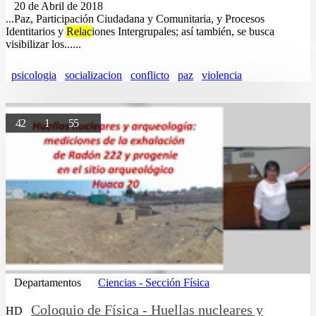
20 de Abril de 2018
...Paz, Participación Ciudadana y Comunitaria, y Procesos
Identitarios y
Relac
iones Intergrupales; así también, se busca
visibilizar los......
psicologia
socializacion
conflicto
paz
violencia
42
1
55
Departamentos
Ciencias - Sección Física
Coloquio de Física - Huellas nucleares y
HD